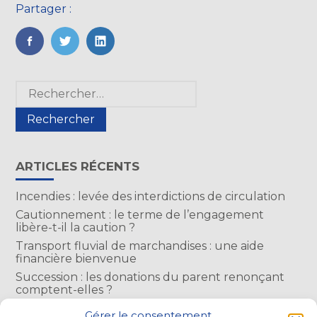
Partager :
FaceBook
Twitter
LinkedIn
Blog
Rechercher :
sidebar
ARTICLES RÉCENTS
Incendies : levée des interdictions de circulation
Cautionnement : le terme de l’engagement
libère-t-il la caution ?
Transport fluvial de marchandises : une aide
financière bienvenue
Succession : les donations du parent renonçant
comptent-elles ?
Encadrement des loyers : une année de plus
Gérer le consentement