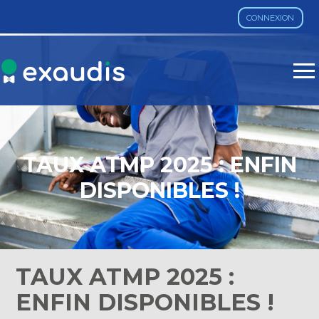
CONNEXION
Aller
au
contenu
TAUX ATMP 2025 : ENFIN
DISPONIBLES !
TAUX ATMP 2025 :
ENFIN DISPONIBLES !