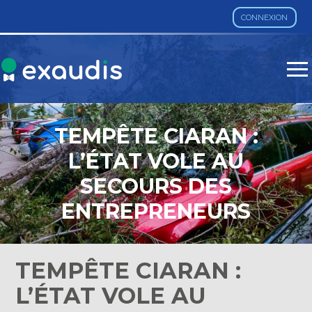
CONNEXION
Aller
au
contenu
TEMPÊTE CIARAN :
L’ÉTAT VOLE AU
SECOURS DES
ENTREPRENEURS
TEMPÊTE CIARAN :
L’ÉTAT VOLE AU