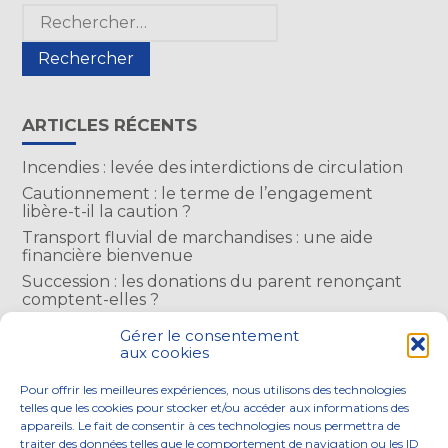
Blog
Rechercher :
sidebar
ARTICLES RÉCENTS
Incendies : levée des interdictions de circulation
Cautionnement : le terme de l’engagement
libère-t-il la caution ?
Transport fluvial de marchandises : une aide
financière bienvenue
Succession : les donations du parent renonçant
comptent-elles ?
Encadrement des loyers : une année de plus
Gérer le consentement
aux cookies
COMMENTAIRES RÉCENTS
Pour offrir les meilleures expériences, nous utilisons des technologies
telles que les cookies pour stocker et/ou accéder aux informations des
appareils. Le fait de consentir à ces technologies nous permettra de
traiter des données telles que le comportement de navigation ou les ID