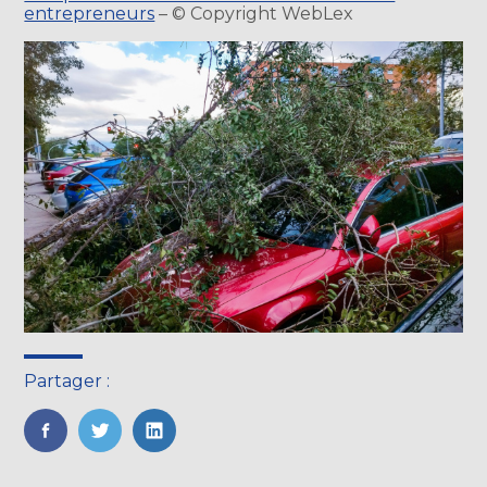
entrepreneurs
– © Copyright WebLex
Partager :
FaceBook
Twitter
LinkedIn