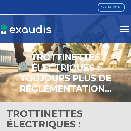
CONNEXION
Aller
au
contenu
TROTTINETTES
ÉLECTRIQUES :
TOUJOURS PLUS DE
RÉGLEMENTATION…
TROTTINETTES
ÉLECTRIQUES :