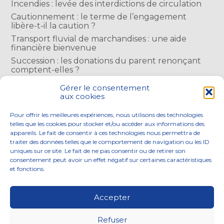
Incendies : levée des interdictions de circulation
Cautionnement : le terme de l’engagement
libère-t-il la caution ?
Transport fluvial de marchandises : une aide
financière bienvenue
Succession : les donations du parent renonçant
comptent-elles ?
Encadrement des loyers : une année de plus
Gérer le consentement
aux cookies
COMMENTAIRES RÉCENTS
Pour offrir les meilleures expériences, nous utilisons des technologies
telles que les cookies pour stocker et/ou accéder aux informations des
appareils. Le fait de consentir à ces technologies nous permettra de
traiter des données telles que le comportement de navigation ou les ID
uniques sur ce site. Le fait de ne pas consentir ou de retirer son
consentement peut avoir un effet négatif sur certaines caractéristiques
Footer
et fonctions.
NOS ENGAGEMENTS
ACCOMPAGNEMENT
Principale
SOLUTIONS NUMÉRIQUES
ACTUALITÉS
Accepter
NOUS REJOINDRE
CONTACTEZ-NOUS
Refuser