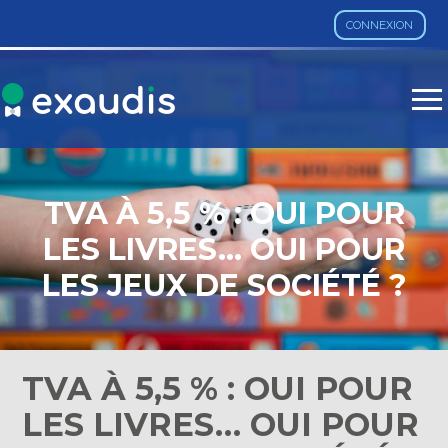
CONNEXION
Aller
au
contenu
TVA À 5,5 % : OUI POUR
LES LIVRES… OUI POUR
LES JEUX DE SOCIÉTÉ ?
TVA À 5,5 % : OUI POUR
LES LIVRES… OUI POUR