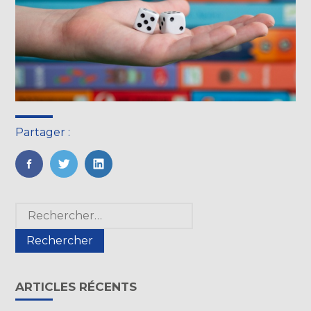
Partager :
FaceBook
Twitter
LinkedIn
Blog
Rechercher :
sidebar
ARTICLES RÉCENTS