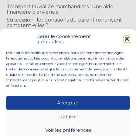
Transport fluvial de marchandises : une aide
financière bienvenue
Succession : les donations du parent renonçant
comptent-elles ?
Encadrement des loyers : une année de plus
Gérer le consentement
aux cookies
COMMENTAIRES RÉCENTS
Pour offrir les meilleures expériences, nous utilisons des technologies
telles que les cookies pour stocker et/ou accéder aux informations des
appareils. Le fait de consentir à ces technologies nous permettra de
traiter des données telles que le comportement de navigation ou les ID
uniques sur ce site. Le fait de ne pas consentir ou de retirer son
consentement peut avoir un effet négatif sur certaines caractéristiques
Footer
et fonctions.
NOS ENGAGEMENTS
ACCOMPAGNEMENT
Principale
SOLUTIONS NUMÉRIQUES
ACTUALITÉS
Accepter
NOUS REJOINDRE
CONTACTEZ-NOUS
Refuser
Footer
PLAN DU SITE
MENTIONS LÉGALES
Voir les préférences