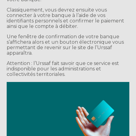
Classiquement, vous devrez ensuite vous
connecter à votre banque à l’aide de vos
identifiants personnels et confirmer le paiement
ainsi que le compte à débiter.
Une fenêtre de confirmation de votre banque
s’affichera alors et un bouton électronique vous
permettant de revenir sur le site de l’Urssaf
apparaîtra.
Attention : l’Urssaf fait savoir que ce service est
indisponible pour les administrations et
collectivités territoriales.