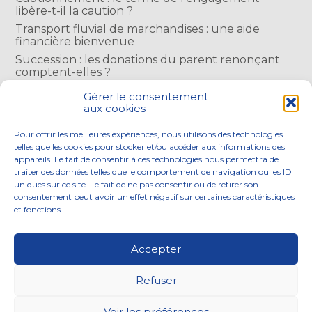
libère-t-il la caution ?
Transport fluvial de marchandises : une aide
financière bienvenue
Succession : les donations du parent renonçant
comptent-elles ?
Encadrement des loyers : une année de plus
Gérer le consentement
aux cookies
COMMENTAIRES RÉCENTS
Pour offrir les meilleures expériences, nous utilisons des technologies
telles que les cookies pour stocker et/ou accéder aux informations des
appareils. Le fait de consentir à ces technologies nous permettra de
traiter des données telles que le comportement de navigation ou les ID
uniques sur ce site. Le fait de ne pas consentir ou de retirer son
consentement peut avoir un effet négatif sur certaines caractéristiques
Footer
et fonctions.
NOS ENGAGEMENTS
ACCOMPAGNEMENT
Principale
SOLUTIONS NUMÉRIQUES
ACTUALITÉS
Accepter
NOUS REJOINDRE
CONTACTEZ-NOUS
Refuser
Footer
PLAN DU SITE
MENTIONS LÉGALES
Voir les préférences