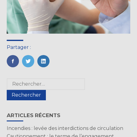
Partager :
FaceBook
Twitter
LinkedIn
Blog
Rechercher :
sidebar
ARTICLES RÉCENTS
Incendies : levée des interdictions de circulation
Cautionnement : le terme de l’engagement