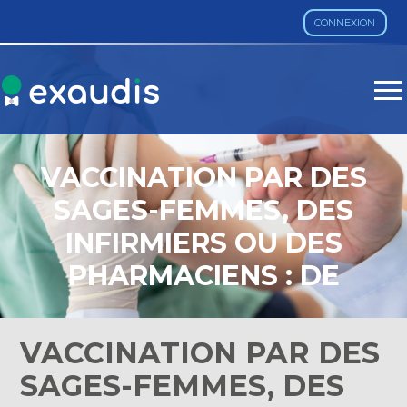
CONNEXION
Aller
au
contenu
VACCINATION PAR DES
SAGES-FEMMES, DES
INFIRMIERS OU DES
PHARMACIENS : DE
NOUVELLES PRÉCISIONS !
VACCINATION PAR DES
SAGES-FEMMES, DES