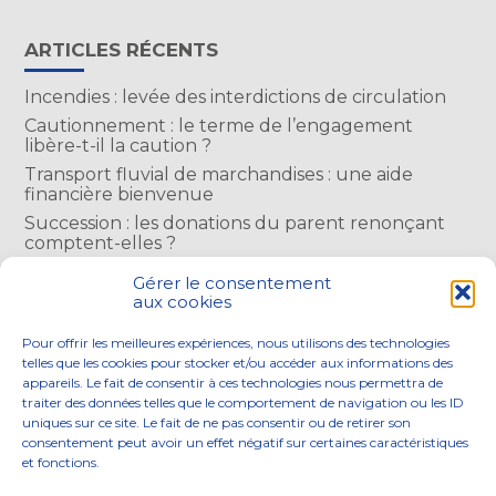
ARTICLES RÉCENTS
Incendies : levée des interdictions de circulation
Cautionnement : le terme de l’engagement
libère-t-il la caution ?
Transport fluvial de marchandises : une aide
financière bienvenue
Succession : les donations du parent renonçant
comptent-elles ?
Encadrement des loyers : une année de plus
Gérer le consentement
aux cookies
COMMENTAIRES RÉCENTS
Pour offrir les meilleures expériences, nous utilisons des technologies
telles que les cookies pour stocker et/ou accéder aux informations des
appareils. Le fait de consentir à ces technologies nous permettra de
traiter des données telles que le comportement de navigation ou les ID
uniques sur ce site. Le fait de ne pas consentir ou de retirer son
consentement peut avoir un effet négatif sur certaines caractéristiques
Footer
et fonctions.
NOS ENGAGEMENTS
ACCOMPAGNEMENT
Principale