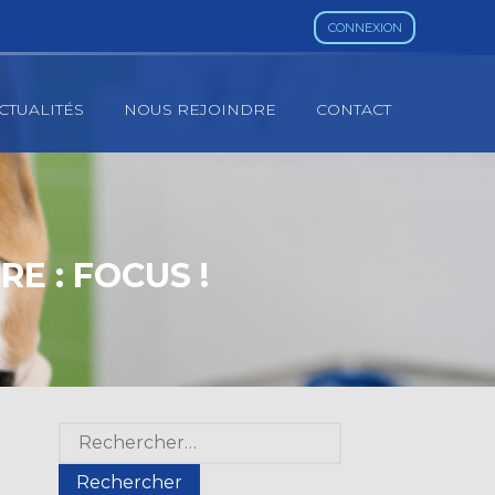
CONNEXION
CTUALITÉS
NOUS REJOINDRE
CONTACT
E : FOCUS !
Blog
Rechercher :
sidebar