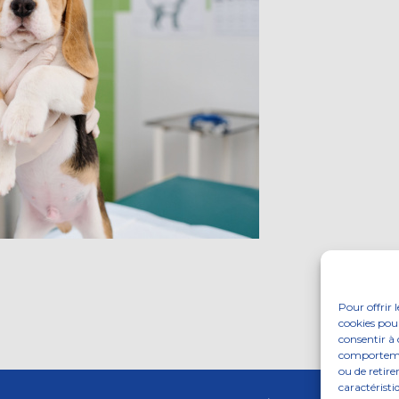
Pour offrir 
cookies pour
consentir à 
comportement
ou de retire
caractéristi