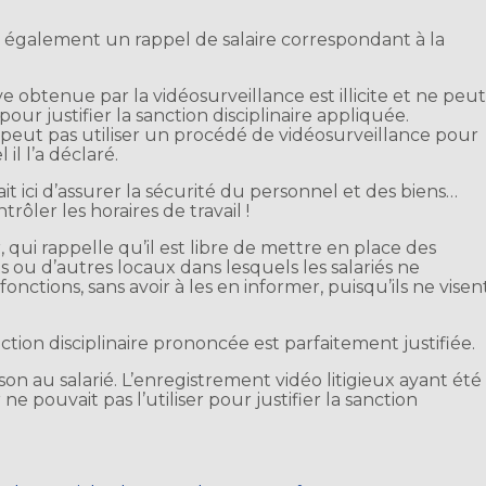
 également un rappel de salaire correspondant à la
ve obtenue par la vidéosurveillance est illicite et ne peu
our justifier la sanction disciplinaire appliquée.
eut pas utiliser un procédé de vidéosurveillance pour
il l’a déclaré.
tait ici d’assurer la sécurité du personnel et des biens…
rôler les horaires de travail !
, qui rappelle qu’il est libre de mettre en place des
 ou d’autres locaux dans lesquels les salariés ne
fonctions, sans avoir à les en informer, puisqu’ils ne visen
anction disciplinaire prononcée est parfaitement justifiée.
ison au salarié. L’enregistrement vidéo litigieux ayant été
ne pouvait pas l’utiliser pour justifier la sanction