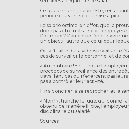
semaines à l’égard de ce salarié.
Ce que ce dernier conteste, réclamant
période couverte par la mise à pied.
Le salarié estime, en effet, que la preu
donc pas être utilisée par l’employeur p
Pourquoi ? Parce que l’employeur ne p
un objectif autre que celui pour lequel 
Or la finalité de la vidéosurveillance é
pas de surveiller le personnel et de cont
« Au contraire ! » rétorque l’employeur
procédés de surveillance des entrepôts
travaillent pas ou n’exercent pas leurs 
pas à contrôler leur activité.
Il n’a donc rien à se reprocher, et la s
« Non ! », tranche le juge, qui donne ra
obtenu de manière illicite, l’employeur 
disciplinaire du salarié.
Sources :