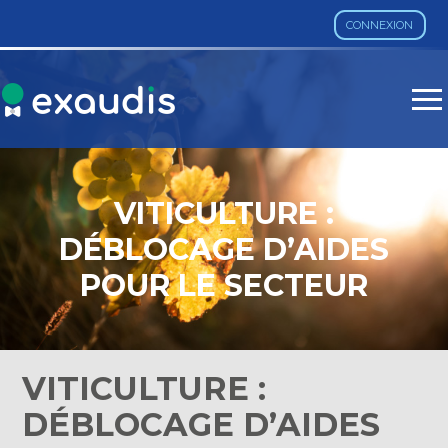
CONNEXION
Aller
au
contenu
VITICULTURE :
DÉBLOCAGE D’AIDES
POUR LE SECTEUR
VITICULTURE :
DÉBLOCAGE D’AIDES