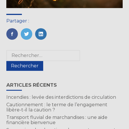
Partager :
FaceBook
Twitter
LinkedIn
Blog
Rechercher :
sidebar
ARTICLES RÉCENTS
Incendies : levée des interdictions de circulation
Cautionnement : le terme de l’engagement
libère-t-il la caution ?
Transport fluvial de marchandises : une aide
financière bienvenue