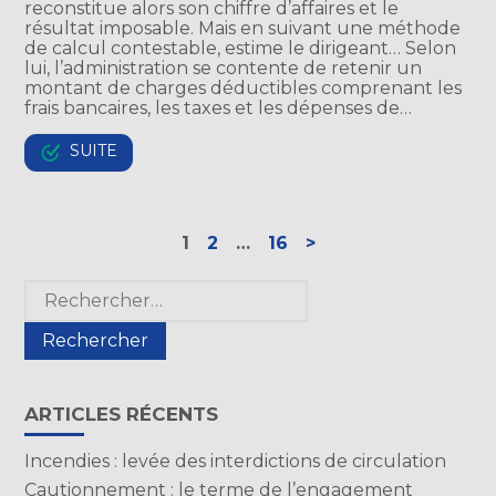
reconstitue alors son chiffre d’affaires et le
résultat imposable. Mais en suivant une méthode
de calcul contestable, estime le dirigeant… Selon
lui, l’administration se contente de retenir un
montant de charges déductibles comprenant les
frais bancaires, les taxes et les dépenses de…
SUITE
Navigation
1
2
…
16
>
actualités
Blog
Rechercher :
sidebar
ARTICLES RÉCENTS
Incendies : levée des interdictions de circulation
Cautionnement : le terme de l’engagement