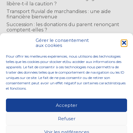
libère-t-il la caution ?
Transport fluvial de marchandises : une aide
financière bienvenue
Succession : les donations du parent renonçant
comptent-elles ?
Encadrement des loyers : une année de plus
Gérer le consentement
aux cookies
COMMENTAIRES RÉCENTS
Pour offrir les meilleures expériences, nous utilisons des technologies
telles que les cookies pour stocker et/ou accéder aux informations des
appareils. Le fait de consentir à ces technologies nous permettra de
traiter des données telles que le comportement de navigation ou les ID
uniques sur ce site. Le fait de ne pas consentir ou de retirer son
consentement peut avoir un effet négatif sur certaines caractéristiques
Footer
et fonctions.
NOS ENGAGEMENTS
ACCOMPAGNEMENT
Principale
SOLUTIONS NUMÉRIQUES
ACTUALITÉS
Accepter
NOUS REJOINDRE
CONTACTEZ-NOUS
Refuser
Footer
PLAN DU SITE
MENTIONS LÉGALES
Voir les préférences